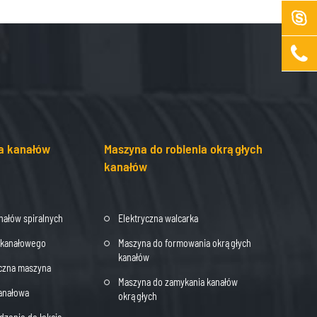


a kanałów
Maszyna do robienia okrągłych
kanałów
nałów spiralnych
Elektryczna walcarka
a kanałowego
Maszyna do formowania okrągłych
kanałów
oczna maszyna
Maszyna do zamykania kanałów
anałowa
okrągłych