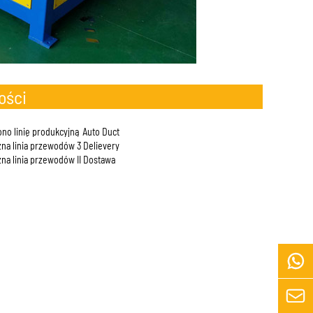
ości
o linię produkcyjną Auto Duct
na linia przewodów 3 Delievery
na linia przewodów II Dostawa

