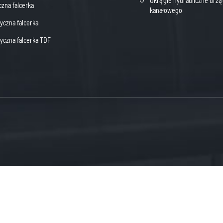
Okrągłe hydrauliczne urzą
czna falcerka
kanałowego
czna falcerka
czna falcerka TDF
Mob：+86 15655568800
Dongcheng Industrial park, 


Tel：+ 86-555-5229900