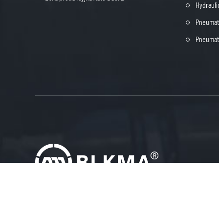
Hydrauli
Pneumaty
Pneumaty

info@blkma.com