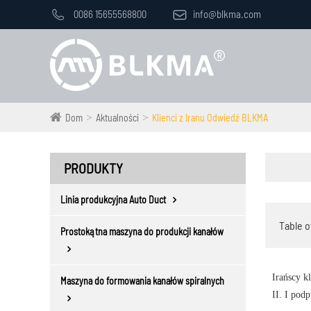

0086 15655568800

info@blkma.com
Dom
Aktualności
Klienci z Iranu Odwiedź BLKMA
PRODUKTY
Linia produkcyjna Auto Duct
Table o
Prostokątna maszyna do produkcji kanałów
Irańscy k
Maszyna do formowania kanałów spiralnych
II. I pod