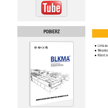
POBIERZ
Linia au
Wesołyc
Klient 