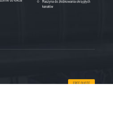
dzenie do łokcia
Maszyna do żłobkowania okrągłych
kanałów
FREE QUOTE
Bowang District of Ma'Anshan City, Prowincja Anhui, Chiny