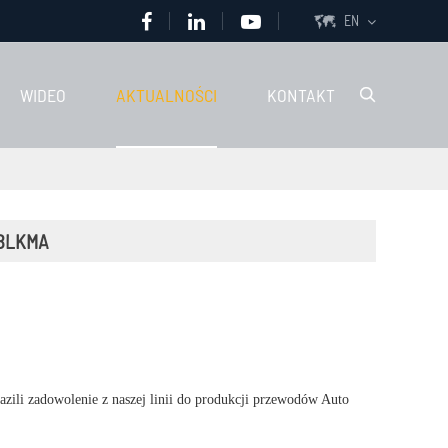
EN

WIDEO
AKTUALNOŚCI
KONTAKT

ź BLKMA
zili zadowolenie z naszej linii do produkcji przewodów Auto