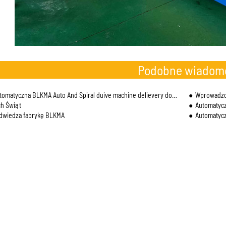
Podobne wiadom
tomatyczna BLKMA Auto And Spiral duive machine delievery do Australii
Wprowadzon
h Świąt
Automatycz
odwiedza fabrykę BLKMA
Automatycz