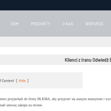
DOM
PRODUKTY
O NAS
WSPARCIE
Klienci z Iranu Odwied
f Content
[
Hide
]
lienci przyjechali do firmy BLKMA, aby przyjrzeć się naszym maszynom i wyra
pisali umowę zakupu na stronie.