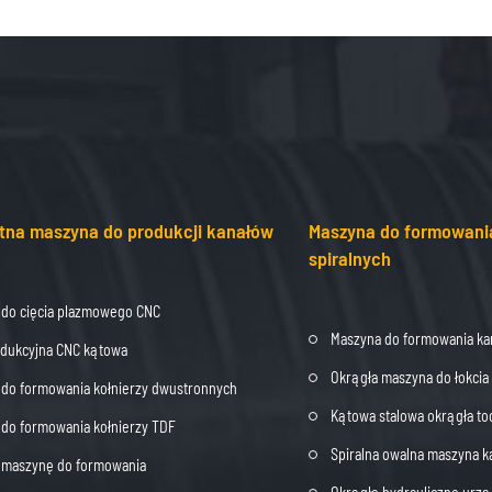
tna maszyna do produkcji kanałów
Maszyna do formowani
spiralnych
 do cięcia plazmowego CNC
Maszyna do formowania ka
odukcyjna CNC kątowa
Okrągła maszyna do łokci
do formowania kołnierzy dwustronnych
Kątowa stalowa okrągła t
do formowania kołnierzy TDF
Spiralna owalna maszyna k
j maszynę do formowania