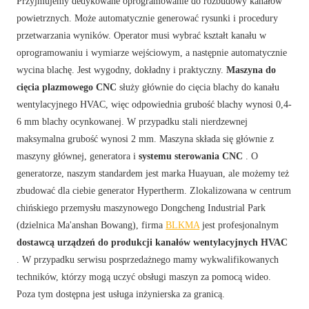
Przyjmujemy dedykowane oprogramowanie do rozbudowy kanałów
powietrznych. Może automatycznie generować rysunki i procedury
przetwarzania wyników. Operator musi wybrać kształt kanału w
oprogramowaniu i wymiarze wejściowym, a następnie automatycznie
wycina blachę. Jest wygodny, dokładny i praktyczny.
Maszyna do
cięcia plazmowego CNC
służy głównie do cięcia blachy do kanału
wentylacyjnego HVAC, więc odpowiednia grubość blachy wynosi 0,4-
6 mm blachy ocynkowanej. W przypadku stali nierdzewnej
maksymalna grubość wynosi 2 mm. Maszyna składa się głównie z
maszyny głównej, generatora i
systemu sterowania CNC
. O
generatorze, naszym standardem jest marka Huayuan, ale możemy też
zbudować dla ciebie generator Hypertherm. Zlokalizowana w centrum
chińskiego przemysłu maszynowego Dongcheng Industrial Park
(dzielnica Ma'anshan Bowang), firma
BLKMA
jest profesjonalnym
dostawcą urządzeń do produkcji kanałów wentylacyjnych HVAC
. W przypadku serwisu posprzedażnego mamy wykwalifikowanych
techników, którzy mogą uczyć obsługi maszyn za pomocą wideo.
Poza tym dostępna jest usługa inżynierska za granicą.