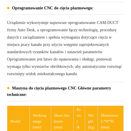
Oprogramowanie CNC do cięcia plazmowego:
Urządzenie wykorzystuje najnowsze oprogramowanie CAM-DUCT
firmy Auto Desk, a oprogramowanie łączy technologię, procedurę
danych z zarządzaniem i spełnia wymagania dotyczące cięcia w
miejscu pracy kanału przy użyciu wstępnie zaprojektowanych
standardowych rysunków kanałów i ustawień parametrów.
Oprogramowanie jest łatwe do opanowania i obsługi, ponieważ
wymaga tylko wymiarów obróbkowych, aby automatycznie rozwinąć
rozwinięty widok zniekształconego kanału.
Maszyna do cięcia plazmowego CNC Główne parametry
techniczne:
Po
Working
Sheet thic
we
Wei
Dimension
Model
range
kness
r
ght
L*W*H
(mm)
(mm)
(k
(kg)
(mm)