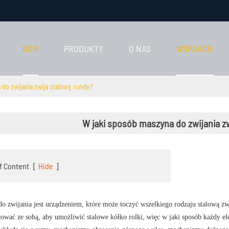
DOM
PRODUKTY
O NAS
WSPARCIE
 do zwijania zwija stalową rundę?
W jaki sposób maszyna do zwijania z
f Content
[
Hide
]
o zwijania jest urządzeniem, które może toczyć wszelkiego rodzaju stalową 
ować ze sobą, aby umożliwić stalowe kółko rolki, więc w jaki sposób każdy