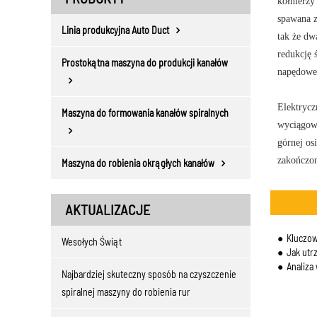
kołnierzy
spawana z
Linia produkcyjna Auto Duct
tak że dw
redukcję 
Prostokątna maszyna do produkcji kanałów
napędoweg
Elektrycz
Maszyna do formowania kanałów spiralnych
wyciągowy
górnej os
zakończon
Maszyna do robienia okrągłych kanałów
AKTUALIZACJE
Kluczow
Wesołych Świąt
Jak utr
Analiza
Najbardziej skuteczny sposób na czyszczenie
spiralnej maszyny do robienia rur