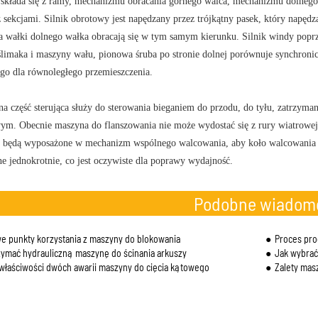
 składa się z ramy, mechanizmu obracania górnego walca, mechanizmu dolnego ob
 sekcjami. Silnik obrotowy jest napędzany przez trójkątny pasek, który napędza
a wałki dolnego wałka obracają się w tym samym kierunku. Silnik windy poprz
ślimaka i maszyny wału, pionowa śruba po stronie dolnej porównuje synchroni
o dla równoległego przemieszczenia.
na część sterująca służy do sterowania bieganiem do przodu, do tyłu, zatrzyma
m. Obecnie maszyna do flanszowania nie może wydostać się z rury wiatrowej o 
i będą wyposażone w mechanizm wspólnego walcowania, aby koło walcowania k
e jednokrotnie, co jest oczywiste dla poprawy wydajność.
Podobne wiadom
e punkty korzystania z maszyny do blokowania
Proces pro
zymać hydrauliczną maszynę do ścinania arkuszy
Jak wybrać
 właściwości dwóch awarii maszyny do cięcia kątowego
Zalety mas