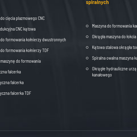
spiralnych
 do cięcia plazmowego CNC
Maszyna do formowania ka
odukcyjna CNC kątowa
Okrągła maszyna do łokci
do formowania kołnierzy dwustronnych
Kątowa stalowa okrągła t
do formowania kołnierzy TDF
Spiralna owalna maszyna k
j maszynę do formowania
Okrągłe hydrauliczne urzą
czna falcerka
kanałowego
czna falcerka
czna falcerka TDF