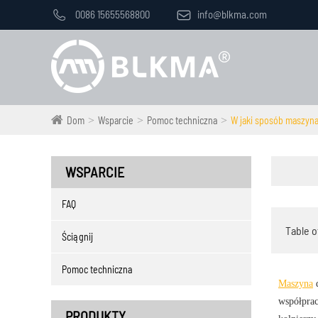

0086 15655568800

info@blkma.com
Dom
Wsparcie
Pomoc techniczna
W jaki sposób maszyna
WSPARCIE
FAQ
Table o
Ściągnij
Pomoc techniczna
Maszyna
d
współprac
PRODUKTY