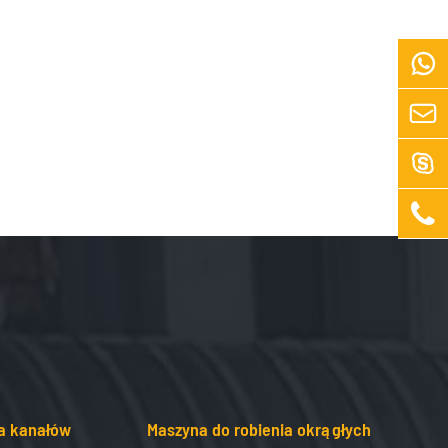




a kanałów
Maszyna do robienia okrągłych