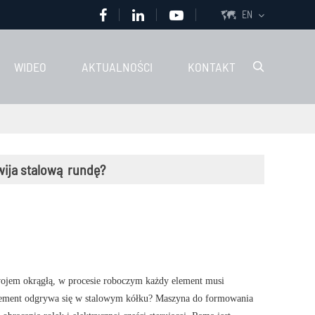
EN

WIDEO
AKTUALNOŚCI
KONTAKT

wija stalową rundę?
zwojem okrągłą, w procesie roboczym każdy element musi
 element odgrywa się w stalowym kółku? Maszyna do formowania