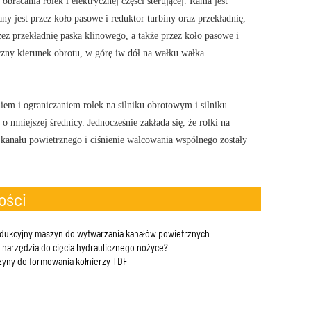
racania rolek i elektrycznej części sterującej. Rama jest
ny jest przez koło pasowe i reduktor turbiny oraz przekładnię,
ez przekładnię paska klinowego, a także przez koło pasowe i
czny kierunek obrotu, w górę iw dół na wałku wałka
niem i ograniczaniem rolek na silniku obrotowym i silniku
mniejszej średnicy. Jednocześnie zakłada się, że rolki na
anału powietrznego i ciśnienie walcowania wspólnego zostały
ości
dukcyjny maszyn do wytwarzania kanałów powietrznych
 narzędzia do cięcia hydraulicznego nożyce?
zyny do formowania kołnierzy TDF