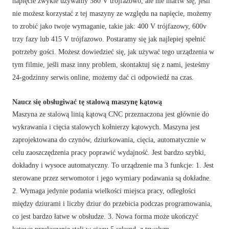
napięcie zwykle używamy 380 V trójfazowo, ale nie martw się, jeśli
nie możesz korzystać z tej maszyny ze względu na napięcie, możemy
to zrobić jako twoje wymaganie, takie jak: 400 V trójfazowy, 600v
trzy fazy lub 415 V trójfazowo. Postaramy się jak najlepiej spełnić
potrzeby gości. Możesz dowiedzieć się, jak używać tego urządzenia w
tym filmie, jeśli masz inny problem, skontaktuj się z nami, jesteśmy
24-godzinny serwis online, możemy dać ci odpowiedź na czas.
Naucz się obsługiwać tę stalową maszynę kątową
Maszyna ze stalową linią kątową CNC przeznaczona jest głównie do
wykrawania i cięcia stalowych kołnierzy kątowych. Maszyna jest
zaprojektowana do czynów, dziurkowania, cięcia, automatycznie w
celu zaoszczędzenia pracy poprawić wydajność. Jest bardzo szybki,
dokładny i wysoce automatyczny. To urządzenie ma 3 funkcje: 1. Jest
sterowane przez serwomotor i jego wymiary podawania są dokładne.
2. Wymaga jedynie podania wielkości miejsca pracy, odległości
między dziurami i liczby dziur do przebicia podczas programowania,
co jest bardzo łatwe w obsłudze. 3. Nowa forma może ukończyć