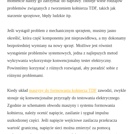
momencie należy go zatrzymać do naprawy. Istnieje wiele rodzajów
problemów związanych z tworzeniem kołnierza TDF, takich jak
starzenie sprzętowe, błędy ludzkie itp.
Jeśli wystąpił problem z mechanicznym sprzętem, musimy jasno
określić, która część komponentu jest nieprawidłowa, a my dokonamy
bezpośredniej wymiany na nowy sprzęt. Możliwe jest również
wystąpienie problemów systemowych, jedna z najlepszych metod
wykrywania wykorzystuje konwencjonalny tester elektryczny.
Powinniśmy korzystać z różnych rozwiązań, aby poradzić sobie z
różnymi problemami.
Kiedy układ
maszyny do formowania kołnierza TDF
zawodzi, zwykle
stosuje się konwencjonalne przyrządy do testowania elektrycznego.
Zgodnie ze schematem obwodu maszyny i systemu formowania
kołnierza, należy ocenić napięcie, zasilanie i sygnał impulsu
uszkodzonej części. Jeśli napięcie wejściowe zasilacza przekracza
wartość graniczną, napięcie sieci można zmierzyć za pomocą