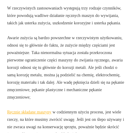
W rzeczywistych zastosowaniach występują trzy rodzaje czynników,
które powodują wadliwe działanie ręcznych maszyn do wywijania,
takich jak usterka zużycia, uszkodzenie korozyjne i usterka pękania.
Awarie zużycia są bardzo powszechne w rzeczywistym użytkowaniu,
odnosi się to głównie do faktu, że zużycie między częściami jest
poważniejsze. Taka nienormalna sytuacja została przekroczona
pierwotne ograniczenie części maszyny do zwijania ręcznego, awaria
korozji odnosi się tu głównie do korozji metali. Ale jeśli chodzi o
samą korozję metalu, można ją podzielić na chemię, elektrochemię,
korozję materiału i tak dalej. Ale wadę pęknięcia dzieli się na pękanie
zmęczeniowe, pękanie plastyczne i mechaniczne pękanie
zmęczeniowe;
Ręcznie składane maszyny
w codziennym użyciu procesu, jest wiele
rzeczy, na które musimy zwrócić uwagę. Jeśli jest on ślepo używany i
nie zwraca uwagi na konserwację sprzętu, poważnie będzie skrócić