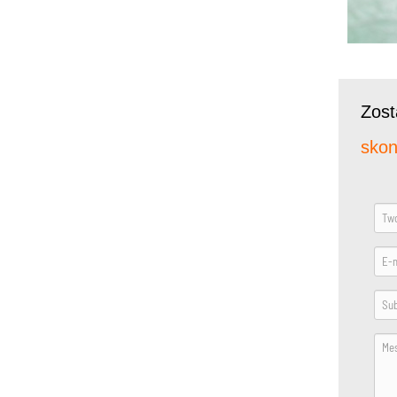
Zos
skon