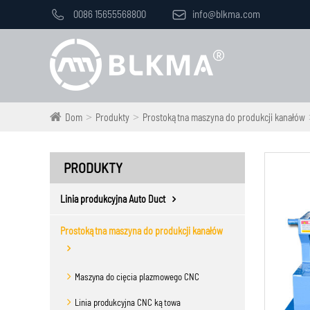

0086 15655568800

info@blkma.com
Dom
Produkty
Prostokątna maszyna do produkcji kanałów
PRODUKTY
Linia produkcyjna Auto Duct
Prostokątna maszyna do produkcji kanałów
Maszyna do cięcia plazmowego CNC
Linia produkcyjna CNC kątowa