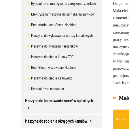
Hydrauliczna maszyna do zamykania zamków
Dzięki te
Mała elek
Elektryczna maszyna do zamykania zamków
z innymi 
Pneumatic Lock Seam Machine
pneumaty
sześcienn
Maszyna do wykrawania naroży kanałowych
pracy. Je
Maszyna do montażu narożników
maszynę z
chińskieg
Maszyna do cięcia klipów TDF
w Nanjing
Reel Shear Frezowanie Machine
przetwarz
profesjon
Maszyna do cięcia kątowego
swoich pr
Hydrauliczna nitownica
Małe
Maszyna do formowania kanałów spiralnych
Model
Maszyna do robienia okrągłych kanałów