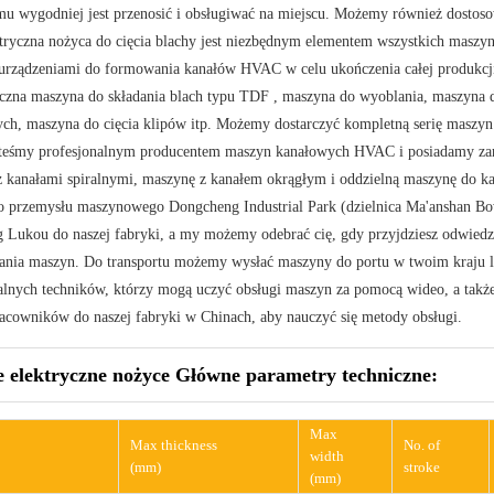
mu wygodniej jest przenosić i obsługiwać na miejscu. Możemy również dosto
tryczna nożyca do cięcia blachy jest niezbędnym elementem wszystkich masz
urządzeniami do formowania kanałów HVAC w celu ukończenia całej produkcji
czna maszyna do składania blach typu TDF , maszyna do wyoblania, maszyn
ych, maszyna do cięcia klipów itp. Możemy dostarczyć kompletną serię maszy
steśmy profesjonalnym producentem maszyn kanałowych HVAC i posiadamy zar
 kanałami spiralnymi, maszynę z kanałem okrągłym i oddzielną maszynę do ka
o przemysłu maszynowego Dongcheng Industrial Park (dzielnica Ma'anshan Bo
 Lukou do naszej fabryki, a my możemy odebrać cię, gdy przyjdziesz odwiedz
ania maszyn. Do transportu możemy wysłać maszyny do portu w twoim kraju lu
alnych techników, którzy mogą uczyć obsługi maszyn za pomocą wideo, a także
acowników do naszej fabryki w Chinach, aby nauczyć się metody obsługi.
 elektryczne nożyce Główne parametry techniczne:
Max
Max thickness
No. of
width
(mm)
stroke
(mm)