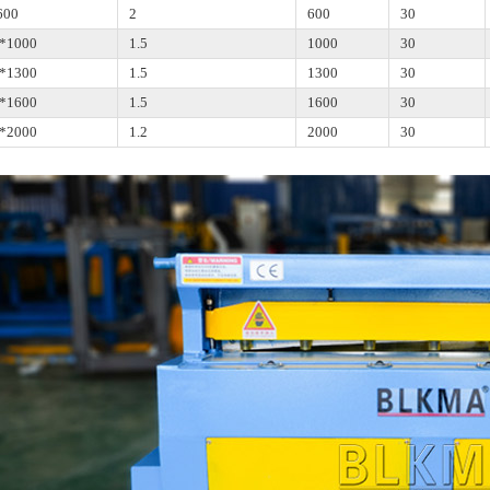
600
2
600
30
5*1000
1.5
1000
30
5*1300
1.5
1300
30
5*1600
1.5
1600
30
2*2000
1.2
2000
30