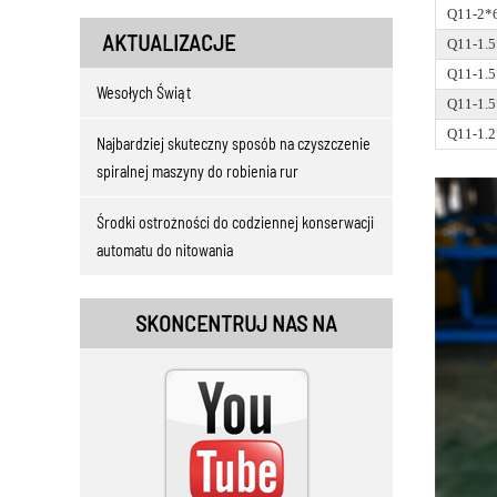
Q11-2*
AKTUALIZACJE
Q11-1.
Q11-1.
Wesołych Świąt
Q11-1.
Q11-1.
Najbardziej skuteczny sposób na czyszczenie
spiralnej maszyny do robienia rur
Środki ostrożności do codziennej konserwacji
automatu do nitowania
SKONCENTRUJ NAS NA