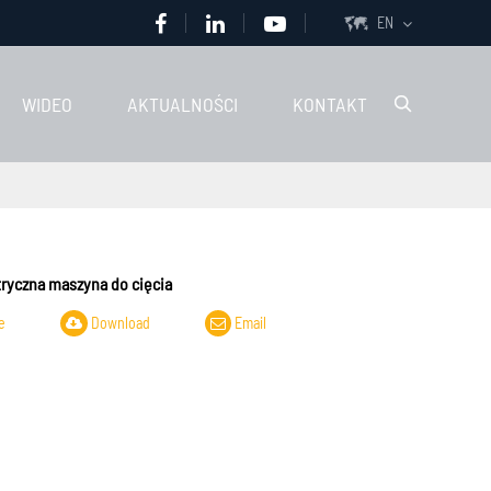
EN

WIDEO
AKTUALNOŚCI
KONTAKT

tryczna maszyna do cięcia
e
Download
Email