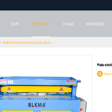
DOM
PRODUKTY
O NAS
WSPARCIE
Mała elektryczna maszyna do cięcia
Mała elek
Inquir