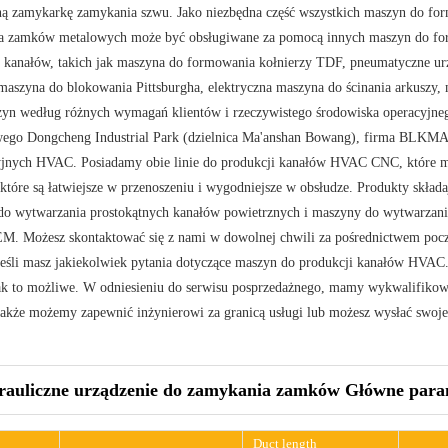
ną zamykarkę zamykania szwu. Jako niezbędna część wszystkich maszyn do for
a zamków metalowych może być obsługiwane za pomocą innych maszyn do fo
 kanałów, takich jak maszyna do formowania kołnierzy TDF, pneumatyczne urz
aszyna do blokowania Pittsburgha, elektryczna maszyna do ścinania arkuszy,
zyn według różnych wymagań klientów i rzeczywistego środowiska operacyjne
go Dongcheng Industrial Park (dzielnica Ma'anshan Bowang), firma BLKMA j
jnych HVAC. Posiadamy obie linie do produkcji kanałów HVAC CNC, które mo
które są łatwiejsze w przenoszeniu i wygodniejsze w obsłudze. Produkty składa
o wytwarzania prostokątnych kanałów powietrznych i maszyny do wytwarzania
M. Możesz skontaktować się z nami w dowolnej chwili za pośrednictwem pocz
eśli masz jakiekolwiek pytania dotyczące maszyn do produkcji kanałów HVA
ak to możliwe. W odniesieniu do serwisu posprzedażnego, mamy wykwalifikowa
także możemy zapewnić inżynierowi za granicą usługi lub możesz wysłać swoje
auliczne urządzenie do zamykania zamków Główne param
Duct length