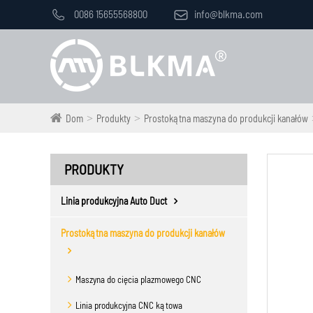

0086 15655568800

info@blkma.com
Dom
Produkty
Prostokątna maszyna do produkcji kanałów
PRODUKTY
Linia produkcyjna Auto Duct
Prostokątna maszyna do produkcji kanałów
Maszyna do cięcia plazmowego CNC
Linia produkcyjna CNC kątowa