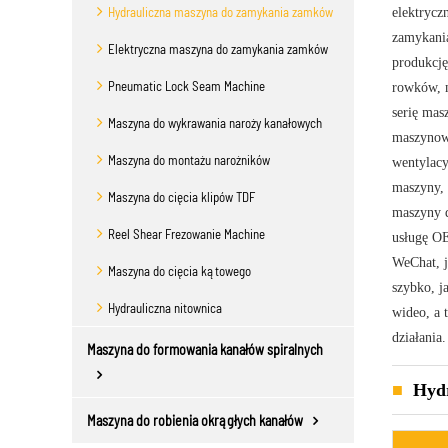
Hydrauliczna maszyna do zamykania zamków
elektrycz
zamykani
Elektryczna maszyna do zamykania zamków
produkcję
Pneumatic Lock Seam Machine
rowków, m
serię mas
Maszyna do wykrawania naroży kanałowych
maszynowe
Maszyna do montażu narożników
wentylacy
maszyny, 
Maszyna do cięcia klipów TDF
maszyny d
Reel Shear Frezowanie Machine
usługę OE
WeChat, j
Maszyna do cięcia kątowego
szybko, j
Hydrauliczna nitownica
wideo, a 
działania.
Maszyna do formowania kanałów spiralnych
Hydr
Maszyna do robienia okrągłych kanałów