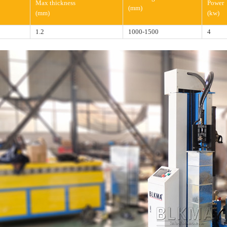
Max thickness
Power
(mm)
(mm)
(kw)
1.2
1000-1500
4