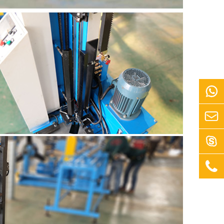



