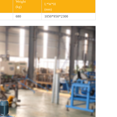
Weight
L*W*H
(kg)
(mm)
680
1050*950*2300