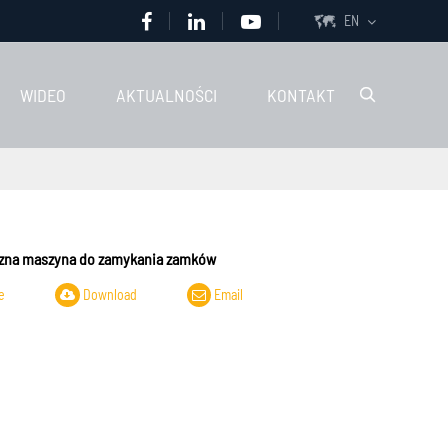
EN

WIDEO
AKTUALNOŚCI
KONTAKT

czna maszyna do zamykania zamków
e
Download
Email