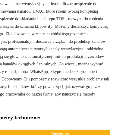
mowania rur wentylacyjnych, hydrauliczne urządzenie do
rmowania kanałów HVAC, które razem tworzą kompletną
ądzenie do składania blach typu TDF , maszyna do robienia
 maszyna do ścinania klipów itp. Możemy dostarczyć kompletną
go. Zlokalizowana w centrum chińskiego przemysłu
est profesjonalnym dostawcą urządzeń do produkcji kanałów
gą automatycznie tworzyć kanały wentylacyjne i oddzielne
ją się głównie z automatycznej linii do produkcji przewodów,
 kanałów okrągłych / spiralnych. Co więcej, można wybrać
ty e-mail, moba, WhatsApp, Skype, facebook, youtube i
C. Odpowiemy Ci i pomożemy rozwiązać wszystkie problemy tak
nych techników, którzy powiedzą ci, jak używać go przez
go pracownika do naszej firmy, aby nauczyć się metody
etry techniczne:
Dimension