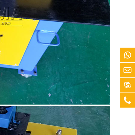



