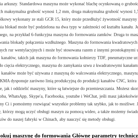
ia arkuszy. Standardowa maszyna może wykonać blachę ocynkowaną o gruboś
ich maksymalna grubość wynosi 1,2 mm, druga maksymalna grubość wynosi 1
olkowy wykonany ze stali GCR 15, który może przedłużyć żywotność maszyny 
a blokad może być podzielona na dwa typy w zależności od kształtu kanału. 
nego, na przykład 6-funkcyjna maszyna do formowania zamków. Druga to mas
ania blokady połączenia wzdłużnego. Maszyna do formowania kwadratowych k
nych rur wentylacyjnych i może być stosowana razem z innymi prostokątnymi
 kanałów, takich jak maszyna do formowania kołnierzy TDF, pneumatyczne ur
o cięcia elektrycznego, maszyna do zamykania szwu z kwadratowymi kanałami
 kanałów może być używana z maszyną do walcowania elektrycznego, maszyną 
MA dysponuje zarówno linią produkcyjną do produkcji kanałów CNC, która m
e, jak i oddzielić maszyny, które są łatwiejsze do przemieszczania. Możesz sk
oba, WhatsApp, Skype'a, Facebooka, youtube i WeChat, jeśli masz jakiekolw
 Ci i pomożemy rozwiązać wszystkie problemy tak szybko, jak to możliwe. J
, którzy mogą uczyć obsługi maszyn za pomocą wideo, a także możemy świadczy
ów do naszej fabryki w Chinach, aby nauczyć się metody obsługi.
okuj maszynę do formowania Główne parametry technicz