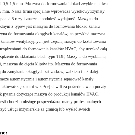
ci 0,5-1,5 mm. Maszyna do formowania blokad zwykle ma dwa
,5 mm. Nasza firma specjalnie wprowadza wysokowytrzymały
ponad 5 razy i znacznie podnieść wydajność. Maszyna do
Jednym z typów jest maszyna do formowania blokad kanału
zyna do formowania okrągłych kanałów, na przykład maszyna
anałów wentylacyjnych jest częścią maszyn do kształtowania
 urządzeniami do formowania kanałów HVAC, aby uzyskać całą
ządzenie do składania blach typu TDF, Maszyna do wyoblania,
, maszyna do cięcia klipów itp. Maszyna do formowania
do zamykania okrągłych zatrzasków, wałkiem i tak dalej.
oże automatycznie i automatycznie separować kanały
ontaktować się z nami w każdej chwili za pośrednictwem poczty
iek pytania dotyczące maszyn do produkcji kanałów HVAC.
eśli chodzi o obsługę posprzedażną, mamy profesjonalnych
ć usługi inżynierskie za granicą lub wysłać swoich
ne: