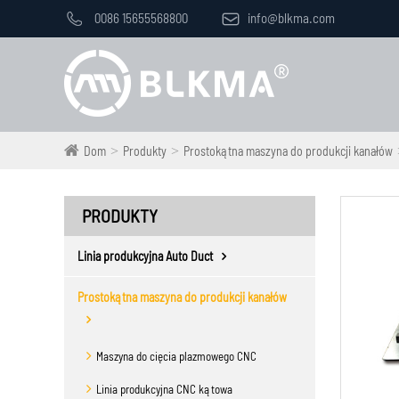

0086 15655568800

info@blkma.com
Dom
Produkty
Prostokątna maszyna do produkcji kanałów
PRODUKTY
Linia produkcyjna Auto Duct
Prostokątna maszyna do produkcji kanałów
Maszyna do cięcia plazmowego CNC
Linia produkcyjna CNC kątowa