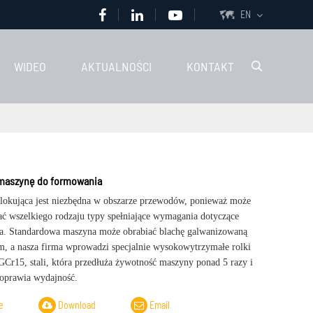
EN

WIDEO
AKTUALNOŚCI
KONTAKT

 maszynę do formowania
lokująca jest niezbędna w obszarze przewodów, ponieważ może
ć wszelkiego rodzaju typy spełniające wymagania dotyczące
a. Standardowa maszyna może obrabiać blachę galwanizowaną
m, a nasza firma wprowadzi specjalnie wysokowytrzymałe rolki
GCr15, stali, która przedłuża żywotność maszyny ponad 5 razy i
poprawia wydajność.
e
Download
Email