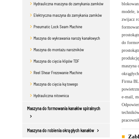
Hydrauliczna maszyna do zamykania zamków
blokowan
modele, 
Elektryczna maszyna do zamykania zamków
zwijacz r
Pneumatic Lock Seam Machine
formowani
prostokąt
Maszyna do wykrawania naroży kanałowych
do formow
Maszyna do montażu narożników
prostokąt
produkcję
Maszyna do cięcia klipów TDF
maszyna d
Reel Shear Frezowanie Machine
okrągłych
Firma BLK
Maszyna do cięcia kątowego
powietrzn
Hydrauliczna nitownica
e-mail, m
Odpowiemy
Maszyna do formowania kanałów spiralnych
techników
pracownik
Maszyna do robienia okrągłych kanałów
Zabl