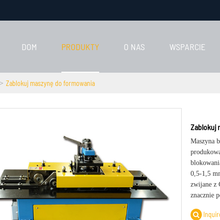
DOM
PRODUKTY
O NAS
WSPARCIE
Zablokuj maszynę do formowania
Zablokuj
Maszyna b
produkowa
blokowani
0,5-1,5 m
zwijane z 
znacznie 
Inquir