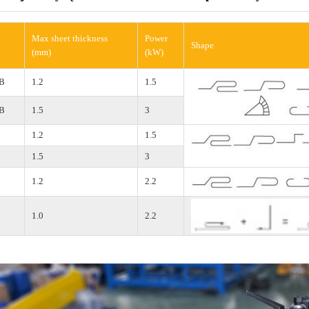
Max sheet thickness
Power
Shape
(mm)
(kW)
B
1.2
1.5
B
1.5
3
1.2
1.5
1.5
3
1.2
2.2
1.0
2.2