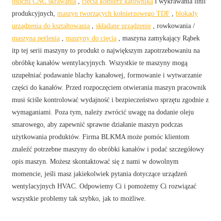
osoczu CNC skrawania
,
cięcia kołnierz kątownika
i wykrawania linii
produkcyjnych,
maszyn tworzących kołnierzowego TDF
,
blokady
urządzenia do kształtowania
,
składane urządzenie
, rowkowania /
maszyna perlenia
,
maszyny do cięcia
, maszyna zamykający Rąbek
itp tej serii maszyny to produkt o największym zapotrzebowaniu na
obróbkę kanałów wentylacyjnych. Wszystkie te maszyny mogą
uzupełniać podawanie blachy kanałowej, formowanie i wytwarzanie
części do kanałów. Przed rozpoczęciem otwierania maszyn pracownik
musi ściśle kontrolować wydajność i bezpieczeństwo sprzętu zgodnie z
wymaganiami. Poza tym, należy zwrócić uwagę na dodanie oleju
smarowego, aby zapewnić sprawne działanie maszyn podczas
użytkowania produktów. Firma BLKMA może pomóc klientom
znaleźć potrzebne maszyny do obróbki kanałów i podać szczegółowy
opis maszyn. Możesz skontaktować się z nami w dowolnym
momencie, jeśli masz jakiekolwiek pytania dotyczące urządzeń
wentylacyjnych HVAC. Odpowiemy Ci i pomożemy Ci rozwiązać
wszystkie problemy tak szybko, jak to możliwe.