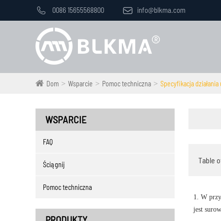

0086 15655568800

info@blkma.com
Dom
Wsparcie
Pomoc techniczna
Specyfikacja działani
WSPARCIE
FAQ
Table o
Ściągnij
Pomoc techniczna
1. W prz
jest suro
PRODUKTY