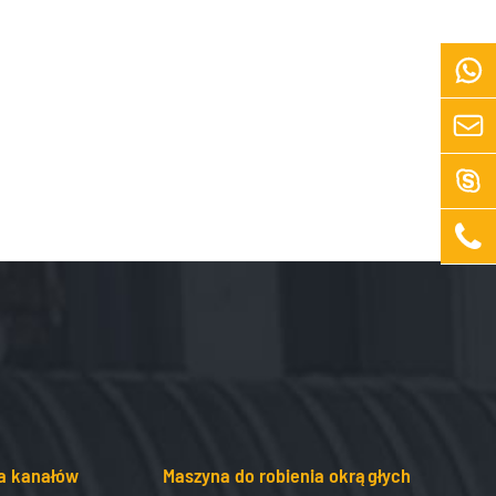




a kanałów
Maszyna do robienia okrągłych