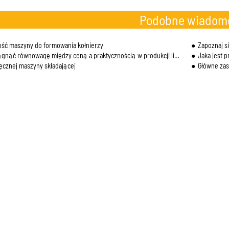
Podobne wiadom
ść maszyny do formowania kołnierzy
Zapoznaj si
gnąć równowagę między ceną a praktycznością w produkcji linii Auto Duct
Jaka jest 
ręcznej maszyny składającej
Główne zas