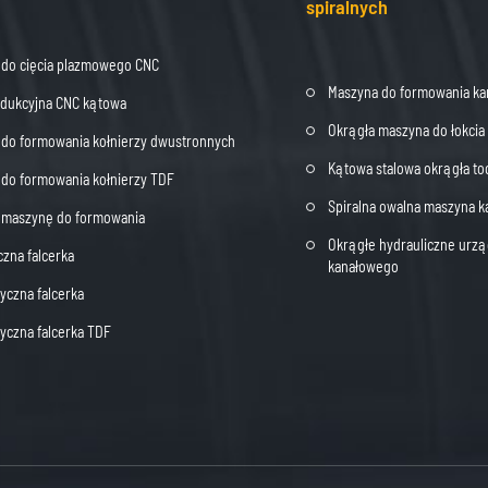
spiralnych
 do cięcia plazmowego CNC
Maszyna do formowania ka
odukcyjna CNC kątowa
Okrągła maszyna do łokci
do formowania kołnierzy dwustronnych
Kątowa stalowa okrągła t
do formowania kołnierzy TDF
Spiralna owalna maszyna k
j maszynę do formowania
Okrągłe hydrauliczne urzą
czna falcerka
kanałowego
czna falcerka
czna falcerka TDF