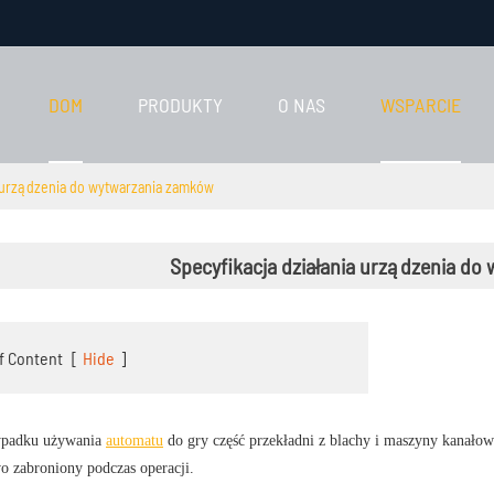
DOM
PRODUKTY
O NAS
WSPARCIE
a urządzenia do wytwarzania zamków
Specyfikacja działania urządzenia d
f Content
[
Hide
]
ypadku używania
automatu
do gry część przekładni z blachy i maszyny kanał
wo zabroniony podczas operacji.