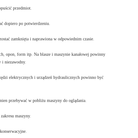
opuścić przedmiot.
ć dopiero po potwierdzeniu.
a zostać zamknięta i naprawiona w odpowiednim czasie.
ch, opon, form itp. Na blasze i maszynie kanałowej powinny
y i niezawodny.
zędzi elektrycznych i urządzeń hydraulicznych powinno być
inien przebywać w pobliżu maszyny do oglądania.
 zakresu maszyny.
e konserwacyjne.