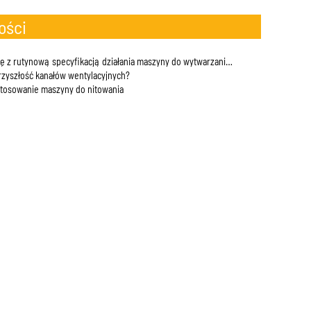
ości
ę z rutynową specyfikacją działania maszyny do wytwarzania zamków
przyszłość kanałów wentylacyjnych?
tosowanie maszyny do nitowania