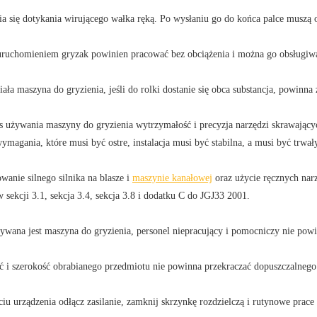
ia się dotykania wirującego wałka ręką. Po wysłaniu go do końca palce muszą 
uruchomieniem gryzak powinien pracować bez obciążenia i można go obsługiwa
iała maszyna do gryzienia, jeśli do rolki dostanie się obca substancja, powinn
s używania maszyny do gryzienia wytrzymałość i precyzja narzędzi skrawający
wymagania, które musi być ostre, instalacja musi być stabilna, a musi być trwał
owanie silnego silnika na blasze i
maszynie kanałowej
oraz użycie ręcznych nar
w sekcji 3.1, sekcja 3.4, sekcja 3.8 i dodatku C do JGJ33 2001.
ywana jest maszyna do gryzienia, personel niepracujący i pomocniczy nie pow
ć i szerokość obrabianego przedmiotu nie powinna przekraczać dopuszczalnego
ciu urządzenia odłącz zasilanie, zamknij skrzynkę rozdzielczą i rutynowe prac