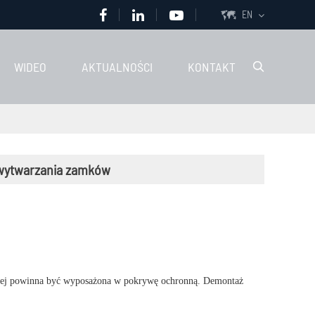
EN

WIDEO
AKTUALNOŚCI
KONTAKT

o wytwarzania zamków
owej powinna być wyposażona w pokrywę ochronną. Demontaż